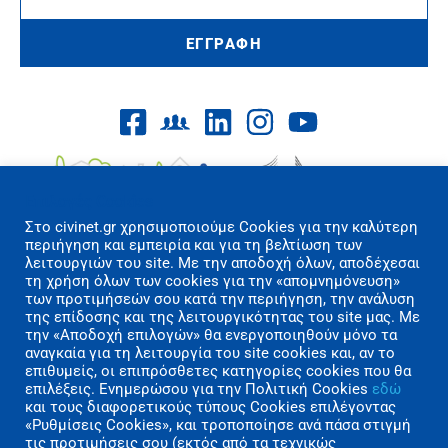
ΕΓΓΡΑΦΗ
Επιλογές Cookies
Στo civinet.gr χρησιμοποιούμε Cookies για την καλύτερη
περιήγηση και εμπειρία και για τη βελτίωση των
λειτουργιών του site. Με την αποδοχή όλων, αποδέχεσαι
τη χρήση όλων των cookies για την «απομνημόνευση»
των προτιμήσεών σου κατά την περιήγηση, την ανάλυση
Όροι Χρήσης/Πολιτική Απορρήτου
της επίδοσης και της λειτουργικότητας του site μας. Με
Επικοινωνία
την «Αποδοχή επιλογών» θα ενεργοποιηθούν μόνο τα
αναγκαία για τη λειτουργία του site cookies και, αν το
επιθυμείς, οι επιπρόσθετες κατηγορίες cookies που θα
Copyright 2026 CIVINET Greece-Cyprus
επιλέξεις. Ενημερώσου για την Πολιτική Cookies
εδώ
A.M.K.E. All rights reserved | Created by
και τους διαφορετικούς τύπους Cookies επιλέγοντας
«Ρυθμίσεις Cookies», και τροποποίησε ανά πάσα στιγμή
Polygons Studio
τις προτιμήσεις σου (εκτός από τα τεχνικώς