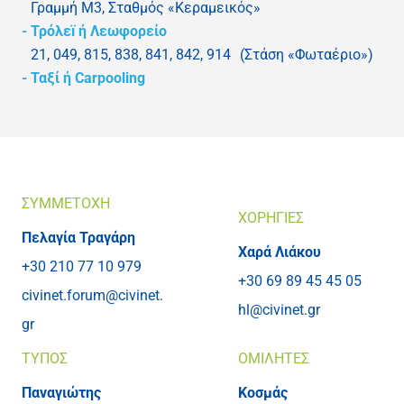
Γραμμή Μ3, Σταθμός «Κεραμεικός»
- Τρόλεï ή Λεωφορείο
21, 049, 815, 838, 841, 842, 914 (Στάση «Φωταέριο»)
- Ταξί ή Carpooling
ΣΥΜΜΕΤΟΧΗ
ΧΟΡΗΓΙΕΣ
Πελαγία Τραγάρη
Χαρά Λιάκου
+30 210 77 10 979
+30 69 89 45 45 05
civinet.forum@civinet.
hl@civinet.gr
gr
ΤΥΠΟΣ
ΟΜΙΛΗΤΕΣ
Παναγιώτης
Κοσμάς