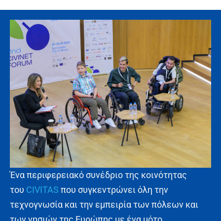
Ένα περιφερειακό συνέδριο της κοινότητας
του
CIVITAS
που συγκεντρώνει όλη την
τεχνογνωσία και την εμπειρία των πόλεων και
των νησιών της Ευρώπης με ένα μότο