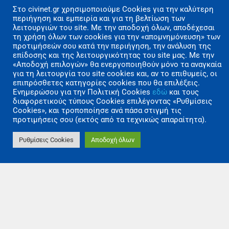
Στo civinet.gr χρησιμοποιούμε Cookies για την καλύτερη
περιήγηση και εμπειρία και για τη βελτίωση των
λειτουργιών του site. Με την αποδοχή όλων, αποδέχεσαι
τη χρήση όλων των cookies για την «απομνημόνευση» των
προτιμήσεών σου κατά την περιήγηση, την ανάλυση της
επίδοσης και της λειτουργικότητας του site μας. Με την
«Αποδοχή επιλογών» θα ενεργοποιηθούν μόνο τα αναγκαία
για τη λειτουργία του site cookies και, αν το επιθυμείς, οι
03/10/2022
επιπρόσθετες κατηγορίες cookies που θα επιλέξεις.
Μελέτες Οδοποιίας και Κόμβων
Ενημερώσου για την Πολιτική Cookies
εδώ
και τους
διαφορετικούς τύπους Cookies επιλέγοντας «Ρυθμίσεις
Cookies», και τροποποίησε ανά πάσα στιγμή τις
Δείτε περισσότερα
προτιμήσεις σου (εκτός από τα τεχνικώς απαραίτητα).
Ρυθμίσεις Cookies
Αποδοχή όλων