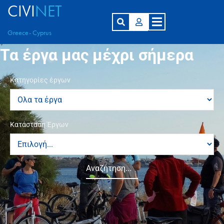
CIVI
NET
Greece- Cyprus
Τα έργα μας μέχρι σήμερα
Κατηγορίες έργων
Κατάσταση Έργων