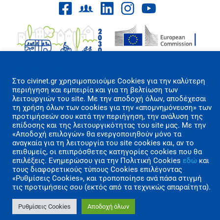
Επιλογές Cookies
Στo civinet.gr χρησιμοποιούμε Cookies για την καλύτερη
περιήγηση και εμπειρία και για τη βελτίωση των
Όροι Χρήσης/Πολιτική Απορρήτου
λειτουργιών του site. Με την αποδοχή όλων, αποδέχεσαι
τη χρήση όλων των cookies για την «απομνημόνευση» των
Επικοινωνία
προτιμήσεών σου κατά την περιήγηση, την ανάλυση της
επίδοσης και της λειτουργικότητας του site μας. Με την
Copyright 2026 CIVINET Greece-Cyprus
«Αποδοχή επιλογών» θα ενεργοποιηθούν μόνο τα
αναγκαία για τη λειτουργία του site cookies και, αν το
A.M.K.E. All rights reserved | Created by
επιθυμείς, οι επιπρόσθετες κατηγορίες cookies που θα
επιλέξεις. Ενημερώσου για την Πολιτική Cookies
εδώ
και
Polygons Studio
τους διαφορετικούς τύπους Cookies επιλέγοντας
«Ρυθμίσεις Cookies», και τροποποίησε ανά πάσα στιγμή
τις προτιμήσεις σου (εκτός από τα τεχνικώς απαραίτητα).
Ρυθμίσεις Cookies
Αποδοχή όλων