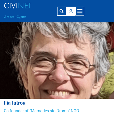
CIVI
NET
Greece- Cyprus
Ilia Iatrou
Co-founder of "Mamades sto Dromo" NGO