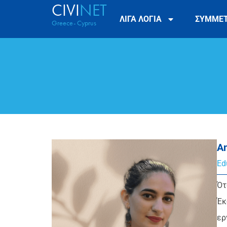
CIVI
NET
ΛΙΓΑ ΛΟΓΙΑ
ΣΥΜΜΕ
Greece- Cyprus
An
Ed
Ότ
Έκ
ερ