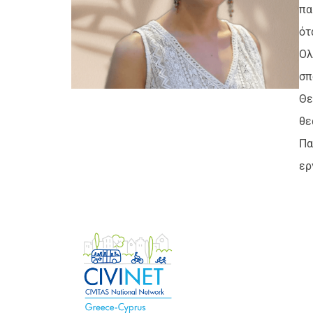
πα
ότ
Ολ
σπ
Θε
θε
Πα
ερ