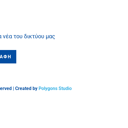
α νέα του δικτύου μας
ΡΑΦΗ
served | Created by
Polygons Studio