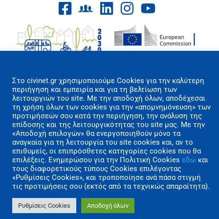
Επιλογές Cookies
Στo civinet.gr χρησιμοποιούμε Cookies για την καλύτερη
περιήγηση και εμπειρία και για τη βελτίωση των
Όροι Χρήσης/Πολιτική Απορρήτου
λειτουργιών του site. Με την αποδοχή όλων, αποδέχεσαι
τη χρήση όλων των cookies για την «απομνημόνευση» των
Επικοινωνία
προτιμήσεών σου κατά την περιήγηση, την ανάλυση της
επίδοσης και της λειτουργικότητας του site μας. Με την
Copyright 2026 CIVINET Greece-Cyprus
«Αποδοχή επιλογών» θα ενεργοποιηθούν μόνο τα
αναγκαία για τη λειτουργία του site cookies και, αν το
A.M.K.E. All rights reserved | Created by
επιθυμείς, οι επιπρόσθετες κατηγορίες cookies που θα
επιλέξεις. Ενημερώσου για την Πολιτική Cookies
εδώ
και
Polygons Studio
τους διαφορετικούς τύπους Cookies επιλέγοντας
«Ρυθμίσεις Cookies», και τροποποίησε ανά πάσα στιγμή
τις προτιμήσεις σου (εκτός από τα τεχνικώς απαραίτητα).
Ρυθμίσεις Cookies
Αποδοχή όλων