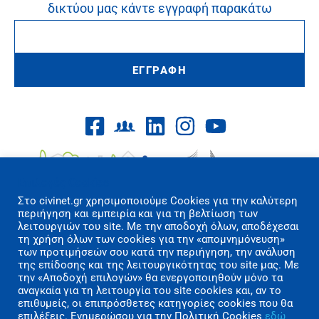
δικτύου μας κάντε εγγραφή παρακάτω
ΕΓΓΡΑΦΗ
Επιλογές Cookies
Στo civinet.gr χρησιμοποιούμε Cookies για την καλύτερη
περιήγηση και εμπειρία και για τη βελτίωση των
λειτουργιών του site. Με την αποδοχή όλων, αποδέχεσαι
τη χρήση όλων των cookies για την «απομνημόνευση»
των προτιμήσεών σου κατά την περιήγηση, την ανάλυση
Όροι Χρήσης/Πολιτική Απορρήτου
της επίδοσης και της λειτουργικότητας του site μας. Με
Επικοινωνία
την «Αποδοχή επιλογών» θα ενεργοποιηθούν μόνο τα
αναγκαία για τη λειτουργία του site cookies και, αν το
επιθυμείς, οι επιπρόσθετες κατηγορίες cookies που θα
Copyright 2026 CIVINET Greece-Cyprus
επιλέξεις. Ενημερώσου για την Πολιτική Cookies
εδώ