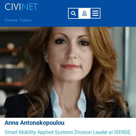
CIVI
NET
Greece- Cyprus
Anna Antonakopoulou
Smart Mobility Applied Systems Division Leader at ISENSE,