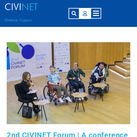
CIVI
NET
Greece- Cyprus
2nd CIVINET Forum | A conference