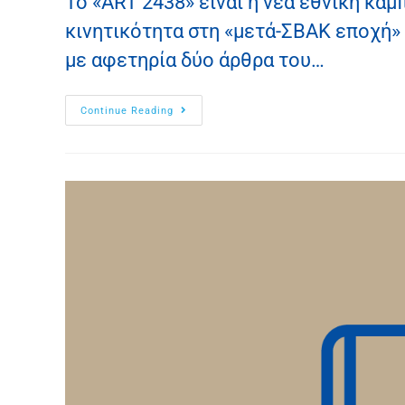
To «ART 2438» είναι η νέα εθνική καμ
κινητικότητα στη «μετά-ΣΒΑΚ εποχή» 
με αφετηρία δύο άρθρα του…
Continue Reading