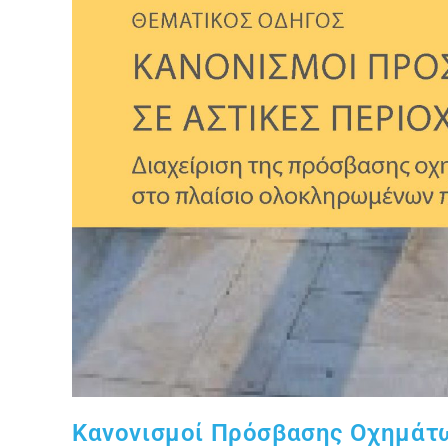
Κανονισμοί Πρόσβασης Οχημάτω