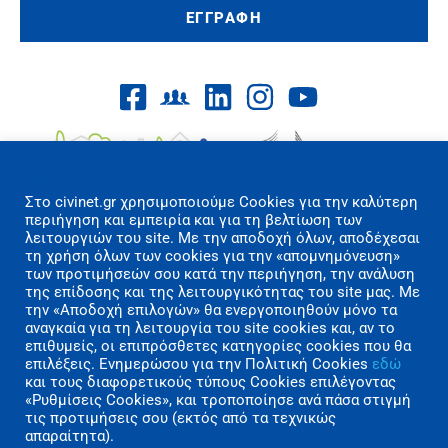
ΕΓΓΡΑΦΗ
Επιλογές Cookies
Στo civinet.gr χρησιμοποιούμε Cookies για την καλύτερη
περιήγηση και εμπειρία και για τη βελτίωση των
λειτουργιών του site. Με την αποδοχή όλων, αποδέχεσαι
τη χρήση όλων των cookies για την «απομνημόνευση»
των προτιμήσεών σου κατά την περιήγηση, την ανάλυση
Όροι Χρήσης/Πολιτική Απορρήτου
της επίδοσης και της λειτουργικότητας του site μας. Με
Επικοινωνία
την «Αποδοχή επιλογών» θα ενεργοποιηθούν μόνο τα
αναγκαία για τη λειτουργία του site cookies και, αν το
επιθυμείς, οι επιπρόσθετες κατηγορίες cookies που θα
Copyright 2026 CIVINET Greece-Cyprus
επιλέξεις. Ενημερώσου για την Πολιτική Cookies
εδώ
A.M.K.E. All rights reserved | Created by
και τους διαφορετικούς τύπους Cookies επιλέγοντας
«Ρυθμίσεις Cookies», και τροποποίησε ανά πάσα στιγμή
Polygons Studio
τις προτιμήσεις σου (εκτός από τα τεχνικώς
απαραίτητα).