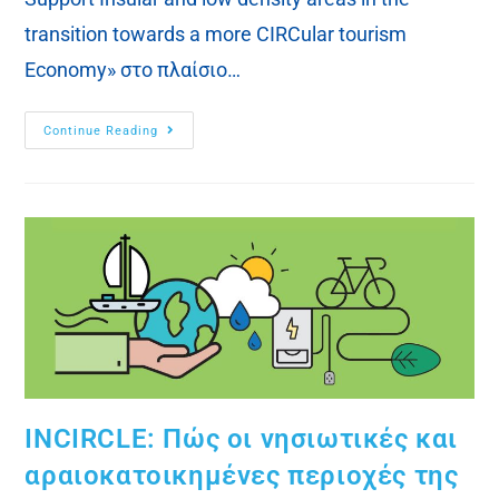
transition towards a more CIRCular tourism
Economy» στο πλαίσιο…
Continue Reading
INCIRCLE: Πώς οι νησιωτικές και
αραιοκατοικημένες περιοχές της