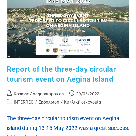
Report of the three-day circular
tourism event on Aegina Island
Kosmas Anagnostopoulos
29/06/2022
INTERREG
/
Εκδήλωση
/
Κυκλική οικονομία
The three-day circular tourism event on Aegina
island during 13-15 May 2022 was a great success,