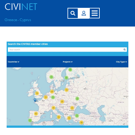
CIVI
NET
Greece- Cyprus