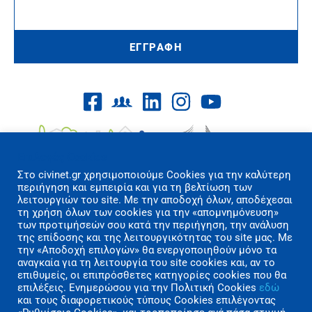
ΕΓΓΡΑΦΗ
Επιλογές Cookies
Στo civinet.gr χρησιμοποιούμε Cookies για την καλύτερη
περιήγηση και εμπειρία και για τη βελτίωση των
λειτουργιών του site. Με την αποδοχή όλων, αποδέχεσαι
τη χρήση όλων των cookies για την «απομνημόνευση»
των προτιμήσεών σου κατά την περιήγηση, την ανάλυση
Όροι Χρήσης/Πολιτική Απορρήτου
της επίδοσης και της λειτουργικότητας του site μας. Με
Επικοινωνία
την «Αποδοχή επιλογών» θα ενεργοποιηθούν μόνο τα
αναγκαία για τη λειτουργία του site cookies και, αν το
επιθυμείς, οι επιπρόσθετες κατηγορίες cookies που θα
Copyright 2026 CIVINET Greece-Cyprus
επιλέξεις. Ενημερώσου για την Πολιτική Cookies
εδώ
A.M.K.E. All rights reserved | Created by
και τους διαφορετικούς τύπους Cookies επιλέγοντας