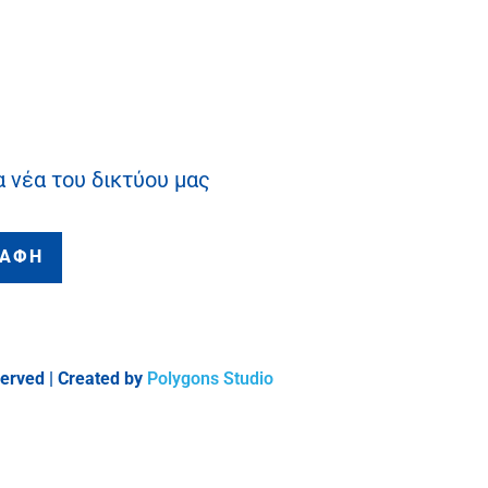
α νέα του δικτύου μας
ΡΑΦΗ
served | Created by
Polygons Studio