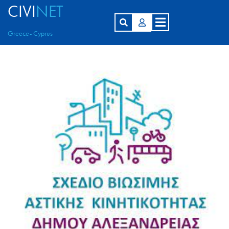
CIVI
NET
Greece- Cyprus