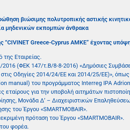
ροώθηση βιώσιμης πολυτροπικής αστικής κινητικ
μία μηδενικών εκπομπών άνθρακα
ς “CIVINET Greece-Cyprus AMKE” έχοντας υπόψη
 της Εταιρείας.
2/2016 (ΦΕΚ 147/τ.Β/8-8-2016) «Δημόσιες Συμβάσ
τις Οδηγίες 2014/24/ΕΕ και 2014/25/ΕΕ)», όπως 
on manual) του προγράμματος Interreg IPA Adrion
ς εταίρους για την υποβολή αιτημάτων πιστοποίη
ίησης, Μονάδα Δ’ – Διαχειριστικών Επαληθεύσεω
ησης του Έργου «SMARTMOBAIR».
γκεκριμένη πρόταση του Έργου «SMARTMOBAIR».
 του φορέα.