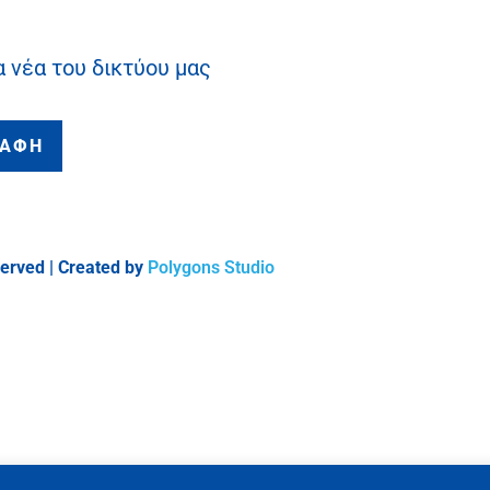
α νέα του δικτύου μας
ΡΑΦΗ
served | Created by
Polygons Studio