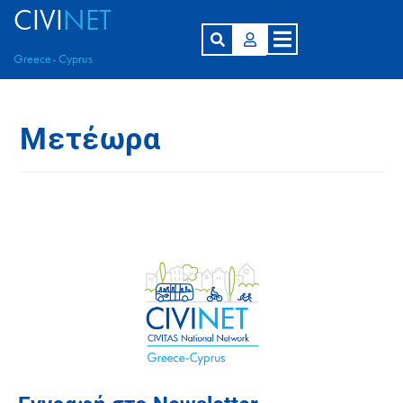
CIVI
NET
Greece- Cyprus
Μετέωρα