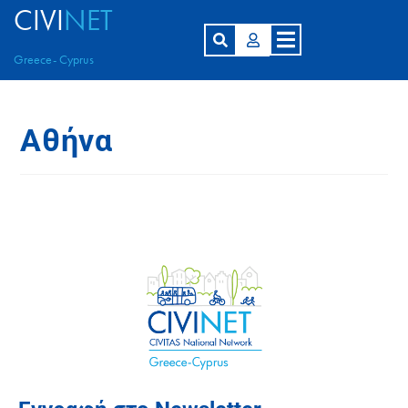
CIVI
NET
Greece- Cyprus
Αθήνα