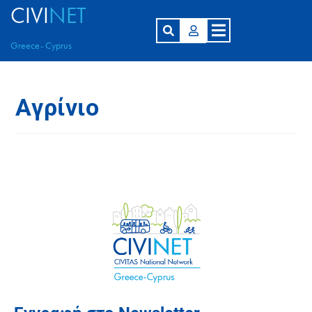
CIVI
NET
Greece- Cyprus
Αγρίνιο