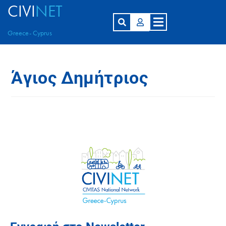
CIVI
NET
Greece- Cyprus
Άγιος Δημήτριος