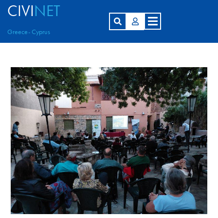
CIVI
NET
Greece- Cyprus