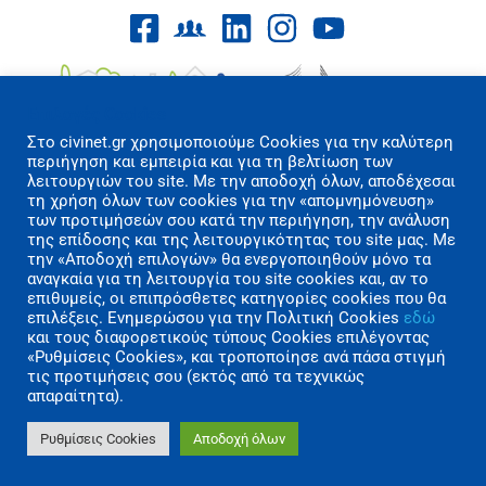
Επιλογές Cookies
Στo civinet.gr χρησιμοποιούμε Cookies για την καλύτερη
περιήγηση και εμπειρία και για τη βελτίωση των
λειτουργιών του site. Με την αποδοχή όλων, αποδέχεσαι
τη χρήση όλων των cookies για την «απομνημόνευση»
των προτιμήσεών σου κατά την περιήγηση, την ανάλυση
Όροι Χρήσης/Πολιτική Απορρήτου
της επίδοσης και της λειτουργικότητας του site μας. Με
Επικοινωνία
την «Αποδοχή επιλογών» θα ενεργοποιηθούν μόνο τα
αναγκαία για τη λειτουργία του site cookies και, αν το
επιθυμείς, οι επιπρόσθετες κατηγορίες cookies που θα
Copyright 2026 CIVINET Greece-Cyprus
επιλέξεις. Ενημερώσου για την Πολιτική Cookies
εδώ
A.M.K.E. All rights reserved | Created by
και τους διαφορετικούς τύπους Cookies επιλέγοντας
«Ρυθμίσεις Cookies», και τροποποίησε ανά πάσα στιγμή
Polygons Studio
τις προτιμήσεις σου (εκτός από τα τεχνικώς
απαραίτητα).
Ρυθμίσεις Cookies
Αποδοχή όλων