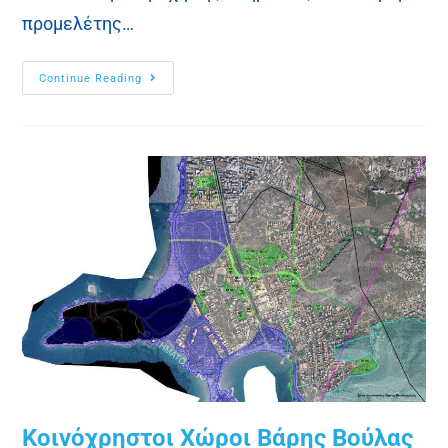
προμελέτης…
Continue Reading
Κοινόχρηστοι Χώροι Βάρης Βούλας