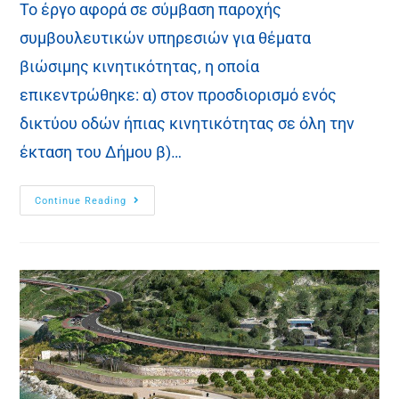
Το έργο αφορά σε σύμβαση παροχής
συμβουλευτικών υπηρεσιών για θέματα
βιώσιμης κινητικότητας, η οποία
επικεντρώθηκε: α) στον προσδιορισμό ενός
δικτύου οδών ήπιας κινητικότητας σε όλη την
έκταση του Δήμου β)…
Continue Reading