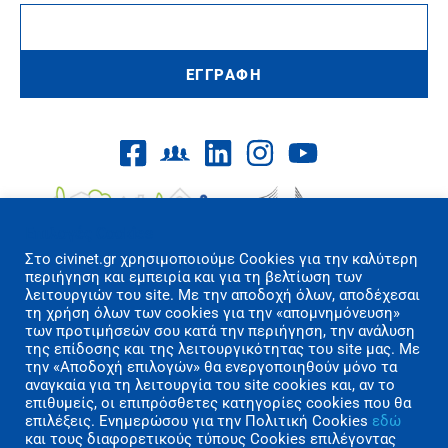
ΕΓΓΡΑΦΗ
Επιλογές Cookies
Στo civinet.gr χρησιμοποιούμε Cookies για την καλύτερη
περιήγηση και εμπειρία και για τη βελτίωση των
λειτουργιών του site. Με την αποδοχή όλων, αποδέχεσαι
τη χρήση όλων των cookies για την «απομνημόνευση»
των προτιμήσεών σου κατά την περιήγηση, την ανάλυση
Όροι Χρήσης/Πολιτική Απορρήτου
της επίδοσης και της λειτουργικότητας του site μας. Με
Επικοινωνία
την «Αποδοχή επιλογών» θα ενεργοποιηθούν μόνο τα
αναγκαία για τη λειτουργία του site cookies και, αν το
επιθυμείς, οι επιπρόσθετες κατηγορίες cookies που θα
Copyright 2026 CIVINET Greece-Cyprus
επιλέξεις. Ενημερώσου για την Πολιτική Cookies
εδώ
A.M.K.E. All rights reserved | Created by
και τους διαφορετικούς τύπους Cookies επιλέγοντας