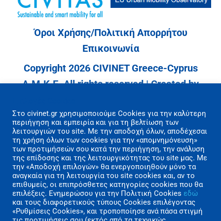
Όροι Χρήσης/Πολιτική Απορρήτου
Επικοινωνία
Copyright 2026 CIVINET Greece-Cyprus
A.M.K.E. All rights reserved | Created by
Polygons Studio
Επιλογές Cookies
Στo civinet.gr χρησιμοποιούμε Cookies για την καλύτερη
περιήγηση και εμπειρία και για τη βελτίωση των
λειτουργιών του site. Με την αποδοχή όλων, αποδέχεσαι
τη χρήση όλων των cookies για την «απομνημόνευση»
των προτιμήσεών σου κατά την περιήγηση, την ανάλυση
της επίδοσης και της λειτουργικότητας του site μας. Με
την «Αποδοχή επιλογών» θα ενεργοποιηθούν μόνο τα
αναγκαία για τη λειτουργία του site cookies και, αν το
επιθυμείς, οι επιπρόσθετες κατηγορίες cookies που θα
επιλέξεις. Ενημερώσου για την Πολιτική Cookies
εδώ
και τους διαφορετικούς τύπους Cookies επιλέγοντας
«Ρυθμίσεις Cookies», και τροποποίησε ανά πάσα στιγμή
τις προτιμήσεις σου (εκτός από τα τεχνικώς