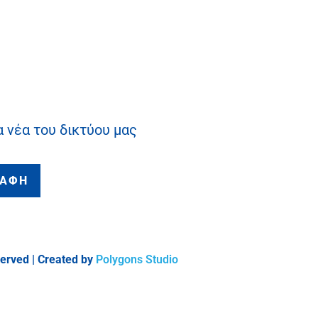
α νέα του δικτύου μας
ΡΑΦΗ
served | Created by
Polygons Studio