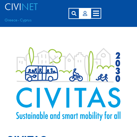
CIVI
NET
Greece- Cyprus