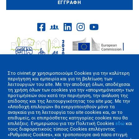
ΕΓΓΡΑΦΗ
Επιλογές Cookies
Στo civinet.gr χρησιμοποιούμε Cookies για την καλύτερη
περιήγηση και εμπειρία και για τη βελτίωση των
Όροι Χρήσης/Πολιτική Απορρήτου
λειτουργιών του site. Με την αποδοχή όλων, αποδέχεσαι
τη χρήση όλων των cookies για την «απομνημόνευση» των
Επικοινωνία
προτιμήσεών σου κατά την περιήγηση, την ανάλυση της
επίδοσης και της λειτουργικότητας του site μας. Με την
Copyright 2026 CIVINET Greece-Cyprus
«Αποδοχή επιλογών» θα ενεργοποιηθούν μόνο τα
αναγκαία για τη λειτουργία του site cookies και, αν το
A.M.K.E. All rights reserved | Created by
επιθυμείς, οι επιπρόσθετες κατηγορίες cookies που θα
επιλέξεις. Ενημερώσου για την Πολιτική Cookies
εδώ
και
Polygons Studio
τους διαφορετικούς τύπους Cookies επιλέγοντας
«Ρυθμίσεις Cookies», και τροποποίησε ανά πάσα στιγμή