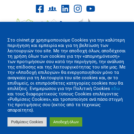
Επιλογές Cookies
Στo civinet.gr χρησιμοποιούμε Cookies για την καλύτερη
περιήγηση και εμπειρία και για τη βελτίωση των
λειτουργιών του site. Με την αποδοχή όλων, αποδέχεσαι
τη χρήση όλων των cookies για την «απομνημόνευση»
των προτιμήσεών σου κατά την περιήγηση, την ανάλυση
Όροι Χρήσης/Πολιτική Απορρήτου
της επίδοσης και της λειτουργικότητας του site μας. Με
Επικοινωνία
την «Αποδοχή επιλογών» θα ενεργοποιηθούν μόνο τα
αναγκαία για τη λειτουργία του site cookies και, αν το
επιθυμείς, οι επιπρόσθετες κατηγορίες cookies που θα
Copyright 2026 CIVINET Greece-Cyprus
επιλέξεις. Ενημερώσου για την Πολιτική Cookies
εδώ
A.M.K.E. All rights reserved | Created by
και τους διαφορετικούς τύπους Cookies επιλέγοντας
«Ρυθμίσεις Cookies», και τροποποίησε ανά πάσα στιγμή
Polygons Studio
τις προτιμήσεις σου (εκτός από τα τεχνικώς
απαραίτητα).
Ρυθμίσεις Cookies
Αποδοχή όλων