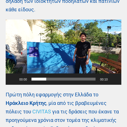
δηλαδή των ιδιόκτητων ποδηλάτων και πατινιών
κάθε είδους.
Video
Player
00:00
00:10
Πρώτη πόλη εφαρμογής στην Ελλάδα το
Ηράκλειο Κρήτης
, μία από τις βραβευμένες
πόλεις του
CIVITAS
για τις δράσεις που έκανε τα
προηγούμενα χρόνια στον τομέα της κλιματικής