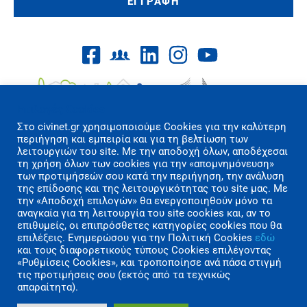
ΕΓΓΡΑΦΗ
Επιλογές Cookies
Στo civinet.gr χρησιμοποιούμε Cookies για την καλύτερη
περιήγηση και εμπειρία και για τη βελτίωση των
λειτουργιών του site. Με την αποδοχή όλων, αποδέχεσαι
τη χρήση όλων των cookies για την «απομνημόνευση»
των προτιμήσεών σου κατά την περιήγηση, την ανάλυση
Όροι Χρήσης/Πολιτική Απορρήτου
της επίδοσης και της λειτουργικότητας του site μας. Με
Επικοινωνία
την «Αποδοχή επιλογών» θα ενεργοποιηθούν μόνο τα
αναγκαία για τη λειτουργία του site cookies και, αν το
επιθυμείς, οι επιπρόσθετες κατηγορίες cookies που θα
Copyright 2026 CIVINET Greece-Cyprus
επιλέξεις. Ενημερώσου για την Πολιτική Cookies
εδώ
A.M.K.E. All rights reserved | Created by
και τους διαφορετικούς τύπους Cookies επιλέγοντας
«Ρυθμίσεις Cookies», και τροποποίησε ανά πάσα στιγμή
Polygons Studio
τις προτιμήσεις σου (εκτός από τα τεχνικώς
απαραίτητα).