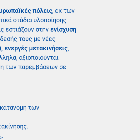
ευρωπαϊκές πόλεις
, εκ των
ρετικά στάδια υλοποίησης
ις εστιάζουν στην
ενίσχυση
δεσής τους με νέες
), ενεργές μετακινήσεις,
λληλα, αξιοποιούνται
γηση των παρεμβάσεων σε
 κατανομή των
τακίνησης.
₂.