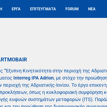
Η
ΕΡΓΑ
ΕΠΙΤΕΥΓΜΑΤΑ
FORUM
ΝΕΑ
MARTMOBAIR
“Έξυπνη Κινητικότητα στην περιοχή της Αδριατικ
μματος
Interreg IPA Adrion
, με στόχο την προώθηση
ν περιοχή της Αδριατικής-Ιονίου. Το έργο επικεν
προκλήσεων, όπως η κυκλοφοριακή συμφόρηση κα
γής ευφυών συστημάτων μεταφορών (ITS). Παράλ
 και την προώθηση της διασυνοριακής συνεργασ