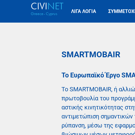
CIVI
NET
ΛΙΓΑ ΛΟΓΙΑ
ΣΥΜΜΕΤΟΧ
Greece- Cyprus
SMARTMOBAIR
To Eυρωπαϊκό Έργο S
Το SMARTMOBAIR, ή αλλιώς 
πρωτοβουλία του προγρά
αστικής κινητικότητας στη
αντιμετώπιση σημαντικών 
ρύπανση, μέσω της εφαρμο
βιώσιμων μέσων μεταφοράς