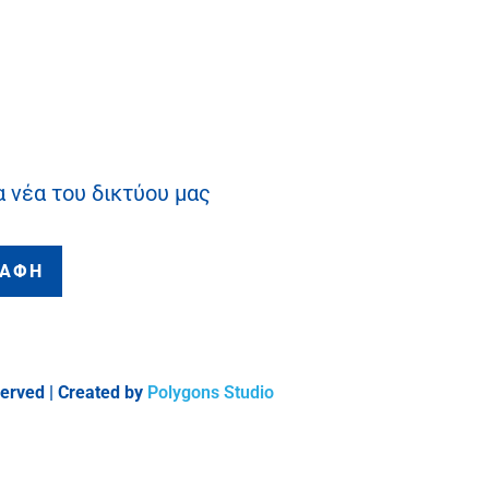
α νέα του δικτύου μας
ΡΑΦΗ
served | Created by
Polygons Studio