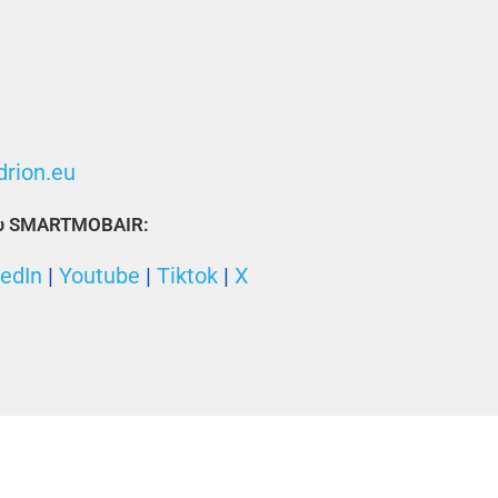
drion.eu
ου SMARTMOBAIR:
kedIn
|
Youtube
|
Tiktok
|
X