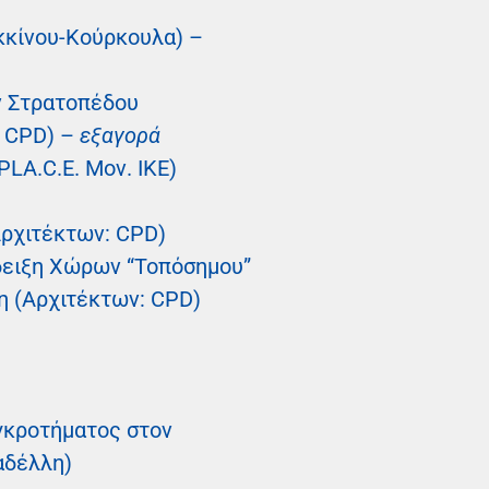
οκκίνου-Κούρκουλα) –
ν Στρατοπέδου
: CPD) –
εξαγορά
LA.C.E. Μον. ΙΚΕ)
Αρχιτέκτων: CPD)
δειξη Χώρων “Τοπόσημου”
η (Αρχιτέκτων: CPD)
γκροτήματος στον
αδέλλη)