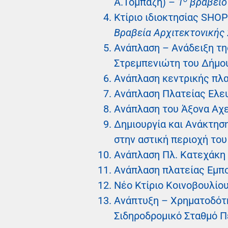
Α.Τομπάζη) –
1
βραβείο
Κτίριο ιδιοκτησίας SHO
Βραβεία Αρχιτεκτονικής
Ανάπλαση – Ανάδειξη τη
Στρεμπενιώτη του Δήμο
Ανάπλαση κεντρικής πλα
Ανάπλαση Πλατείας Ελευ
Ανάπλαση του Άξονα Αχε
Δημιουργία και Ανάκτη
στην αστική περιοχή το
Ανάπλαση Πλ. Κατεχάκη 
Ανάπλαση πλατείας Εμπο
Νέο Κτίριο Κοινοβουλίου
Ανάπτυξη – Χρηματοδότη
Σιδηροδρομικό Σταθμό Π