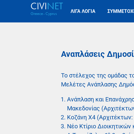
CIVI
NET
ΛΙΓΑ ΛΟΓΙΑ
ΣΥΜΜΕΤΟΧ
Greece- Cyprus
Αναπλάσεις Δημοσ
Το στέλεχος της ομάδας τ
Mελέτες Ανάπλασης Δημόσ
Ανάπλαση και Επανάχρησ
Μακεδονίας (Αρχιτέκτων
Κοζάνη Χ4 (Αρχιτέκτων:
Νέο Κτίριο Διοικητικών
ο