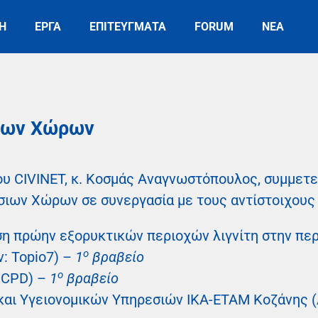
Η
ΕΡΓΑ
ΕΠΙΤΕΥΓΜΑΤΑ
FORUM
ΝΕΑ
ίων Χώρων
ου CIVINET, κ. Κοσμάς Αναγνωστόπουλος, συμμετε
ιων Χώρων σε συνεργασία με τους αντίστοιχους
η πρώην εξορυκτικών περιοχών λιγνίτη στην περ
ο
: Topio7) –
1
βραβείο
ο
 CPD) –
1
βραβείο
 και Υγειονομικών Υπηρεσιών ΙΚΑ-ΕΤΑΜ Κοζάνης (