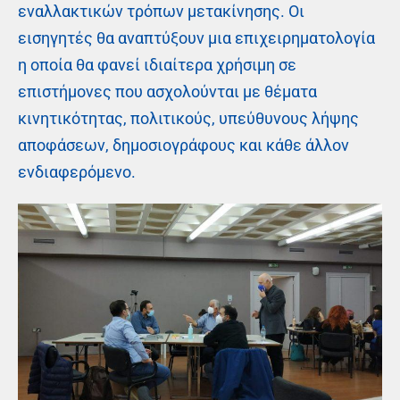
εναλλακτικών τρόπων μετακίνησης. Οι
εισηγητές θα αναπτύξουν μια επιχειρηματολογία
η οποία θα φανεί ιδιαίτερα χρήσιμη σε
επιστήμονες που ασχολούνται με θέματα
κινητικότητας, πολιτικούς, υπεύθυνους λήψης
αποφάσεων, δημοσιογράφους και κάθε άλλον
ενδιαφερόμενο.