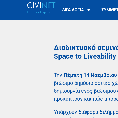
CIVI
NET
ΛΙΓΑ ΛΟΓΙΑ
ΣΥΜΜΕ
Greece- Cyprus
Διαδικτυακό σεμινά
Space to Liveability
Την
Πέμπτη 14 Νοεμβρίου
βιώσιμο δημόσιο αστικό χώ
δημιουργία ενός βιώσιμου 
προκύπτουν και πώς μπορο
Υπάρχουν διάφορα διλήμμα