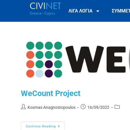
CIVI
NET
ΛΙΓΑ ΛΟΓΙΑ
ΣΥΜΜΕ
Greece- Cyprus
WeCount Project
Kosmas Anagnostopoulos
16/09/2022
Continue Reading