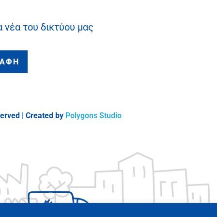
α νέα του δικτύου μας
ΡΑΦΗ
served | Created by
Polygons Studio