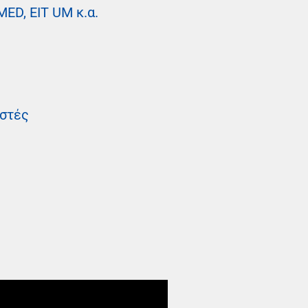
ED, EIT UM κ.α.
αστές