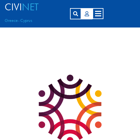
CIVI
NET
Greece- Cyprus